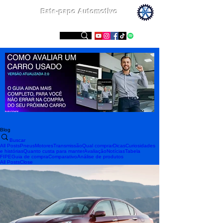
Bate-papo Automotivo
Conheça nossas redes sociais
Blog
Buscar
All Posts
Pneus
Motores
Transmissão
Qual comprar
Dicas
Curiosidades
e histórias
Quanto custa para manter
Avaliação
Notícias
Tabela
FIPE
Guia de compra
Comparativo
Análise de produtos
All Posts
Close