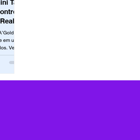
ini Tag
ontre
Real
A’Gold
ne em um
los. Veja
 dia para
 vista.