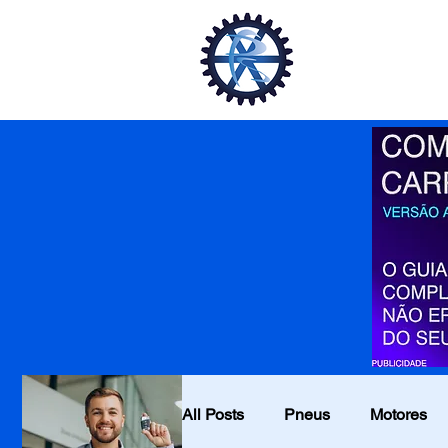
Início
Veí
All Posts
Pneus
Motores