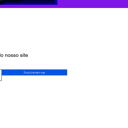
o
o nosso site
Inscrever-se
Termos e condições de uso