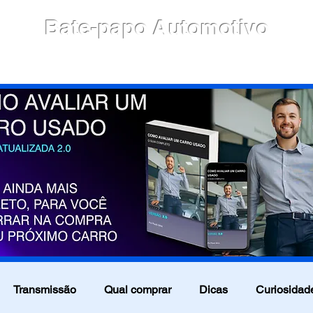
Bate-papo Automotivo
culos
Blog
Motores
Avaliação
Notícias
Transmissão
Qual comprar
Dicas
Curiosidade