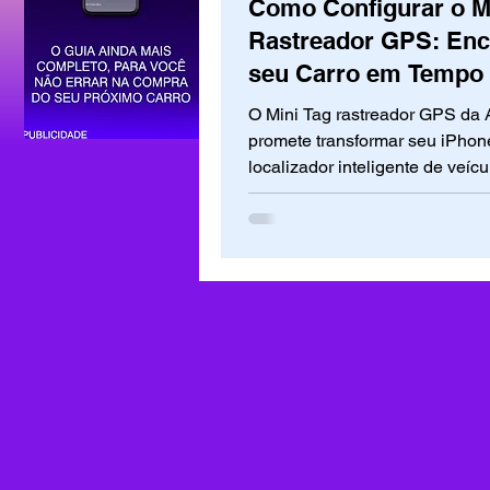
Como Configurar o M
Rastreador GPS: Enc
seu Carro em Tempo 
O Mini Tag rastreador GPS da 
promete transformar seu iPho
localizador inteligente de veícu
como configurar e usar no dia a
nunca mais perder seu carro de