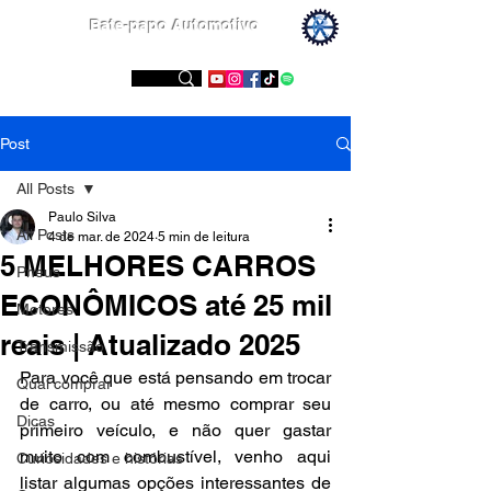
Bate-papo Automotivo
Conheça nossas redes sociais
Post
All Posts
Paulo Silva
All Posts
4 de mar. de 2024
5 min de leitura
5 MELHORES CARROS
Pneus
ECONÔMICOS até 25 mil
Motores
reais | Atualizado 2025
Transmissão
Para você que está pensando em trocar 
Qual comprar
de carro, ou até mesmo comprar seu 
Dicas
primeiro veículo, e não quer gastar 
muito com combustível, venho aqui 
Curiosidades e histórias
listar algumas opções interessantes de 