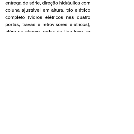
entrega de série, direção hidráulica com 
coluna ajustável em altura, trio elétrico 
completo (vidros elétricos nas quatro 
portas, travas e retrovisores elétricos), 
além de alarme, rodas de liga leve, ar 
condicionado automático digital, 
computador de bordo, além de duplo 
airbags frontais e faróis dianteiros de 
neblina, com lanterna traseira de 
neblina.
O único opcional disponível, são os 
freios ABS, altamente recomendável de 
se buscar em um exemplar desses, 
visando aumentar sua segurança à 
bordo.