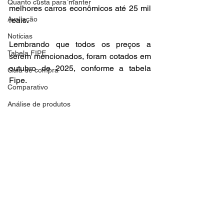
Quanto custa para manter
melhores carros econômicos até 25 mil 
Avaliação
reais.
Notícias
Lembrando que todos os preços a 
Tabela FIPE
serem mencionados, foram cotados em 
outubro de 2025, conforme a tabela 
Guia de compra
Fipe.
Comparativo
Análise de produtos