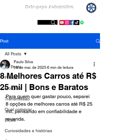
Bate-papo Automotivo
Conheça nossas redes sociais
Post
All Posts
Paulo Silva
All Posts
16 de mai. de 2025
6 min de leitura
8 Melhores Carros até R$
Pneus
25 mil | Bons e Baratos
Motores
Para quem quer gastar pouco, separei 
Transmissão
8 opções de melhores carros até R$ 25 
Qual comprar
mil, pensando em confiabilidade e 
revenda.
Dicas
Curiosidades e histórias