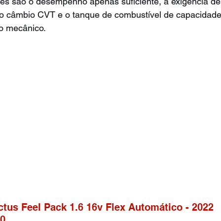
ões são o desempenho apenas suficiente, a exigência de
 do câmbio CVT e o tanque de combustível de capacidade
to mecânico.
ctus Feel Pack 1.6 16v Flex Automático - 2022
00