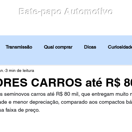
Bate-papo Automotivo
culos
Blog
Motores
Avaliação
Notícias
Transmissão
Qual comprar
Dicas
Curiosidade
Avaliação
Notícias
Tabela FIPE
Guia de compra
an.
3 min de leitura
RES CARROS até R$ 80
 seminovos carros até R$ 80 mil, que entregam muito 
lidade e menor depreciação, comparado aos compactos bá
 faixa de preço.