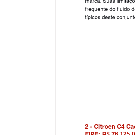
marca. Suas limitaç
frequente do fluido
típicos deste conjun
2 - Citroen C4 Ca
FIPE: R$ 76.125,