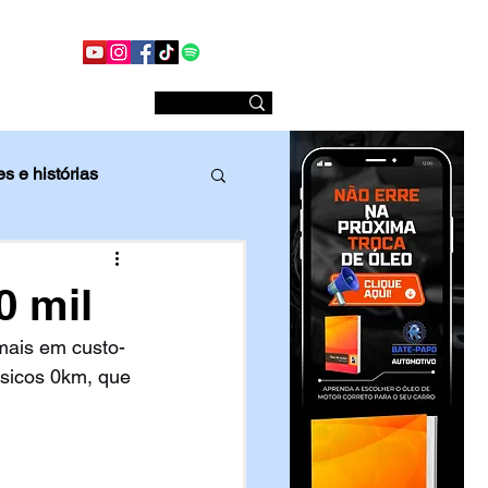
Conheça nossas redes sociais
Sobre nós
s e histórias
Comparativo
 mil
mais em custo-
sicos 0km, que 