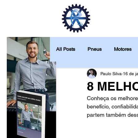
Início
Veí
All Posts
Pneus
Motores
Quanto custa para manter
Paulo Silva
16 de j
8 MELHO
Conheça os melhores
Análise de produtos
benefício, confiabi
partem também dessa