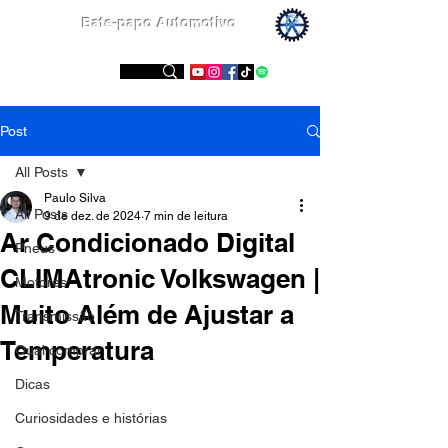
Bate-papo Automotivo
Conheça nossas redes sociais
Post
All Posts
Paulo Silva
All Posts
9 de dez. de 2024
7 min de leitura
Ar Condicionado Digital
Pneus
CLIMAtronic Volkswagen |
Motores
Muito Além de Ajustar a
Transmissão
Temperatura
Qual comprar
Dicas
Curiosidades e histórias