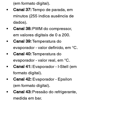
(em formato digital).
Canal 37:
 Tempo de parada, em 
minutos (255 indica ausência de 
dados).
Canal 38: 
PWM do compressor, 
em valores digitais de 0 a 200.
Canal 39: 
Temperatura do 
evaporador - valor definido, em °C.
Canal 40: 
Temperatura do 
evaporador - valor real, em °C.
Canal 41:
 Evaporador - I-Stell (em 
formato digital).
Canal 42:
 Evaporador - Epsilon 
(em formato digital).
Canal 43: 
Pressão do refrigerante, 
medida em bar.
Canal 44: 
Mistura 
BiLevel/Escotilha do difusor do 
painel (em formato digital).