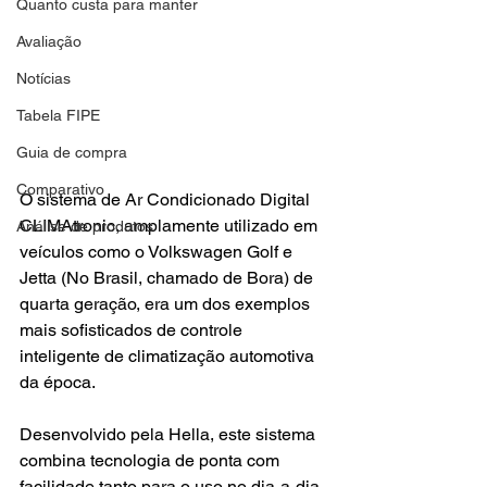
Quanto custa para manter
Avaliação
Notícias
Tabela FIPE
Guia de compra
Comparativo
O sistema de Ar Condicionado Digital 
CLIMAtronic, amplamente utilizado em 
Análise de produtos
veículos como o Volkswagen Golf e 
Jetta (No Brasil, chamado de Bora) de 
quarta geração, era um dos exemplos 
mais sofisticados de controle 
inteligente de climatização automotiva 
da época.
Desenvolvido pela Hella, este sistema 
combina tecnologia de ponta com 
facilidade tanto para o uso no dia-a-dia, 