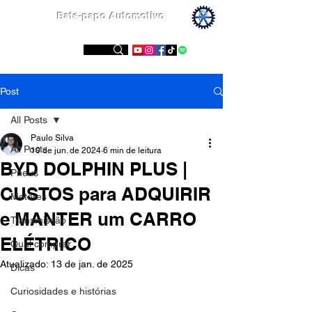
Bate-papo Automotivo
Conheça nossas redes sociais
Post
All Posts
Paulo Silva
All Posts
10 de jun. de 2024
6 min de leitura
BYD DOLPHIN PLUS |
Pneus
CUSTOS para ADQUIRIR
Motores
e MANTER um CARRO
Transmissão
ELÉTRICO
Qual comprar
Atualizado:
13 de jan. de 2025
Dicas
Curiosidades e histórias