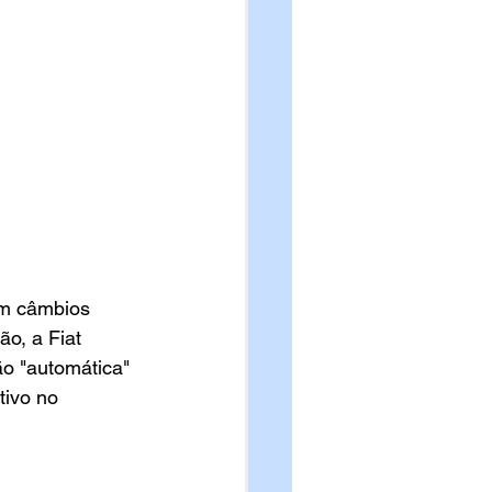
m câmbios 
o, a Fiat 
o "automática" 
ivo no 