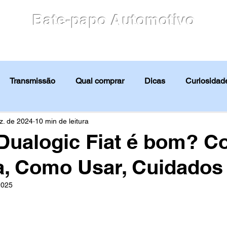
Bate-papo Automotivo
culos
Blog
Motores
Avaliação
Notícias
Transmissão
Qual comprar
Dicas
Curiosidade
Avaliação
Notícias
Tabela FIPE
Guia de compra
z. de 2024
10 min de leitura
Dualogic Fiat é bom? 
a, Como Usar, Cuidados
2025