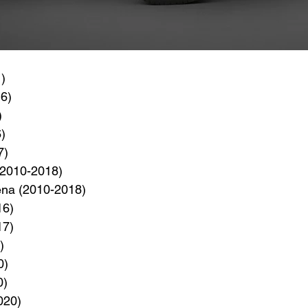
)
6)
)
)
7)
(2010-2018)
ena (2010-2018)
16)
17)
)
0)
0)
020)