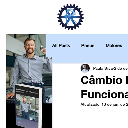
Início
Veí
All Posts
Pneus
Motores
Quanto custa para manter
Paulo Silva
2 de de
Câmbio 
Funcion
Análise de produtos
Atualizado:
13 de jan. de 