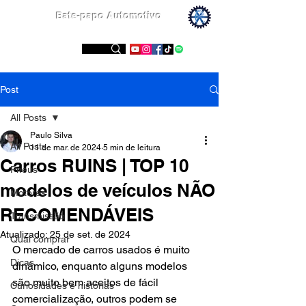
Bate-papo Automotivo
Conheça nossas redes sociais
Post
All Posts
Paulo Silva
All Posts
11 de mar. de 2024
5 min de leitura
Carros RUINS | TOP 10
Pneus
modelos de veículos NÃO
Motores
RECOMENDÁVEIS
Transmissão
Atualizado:
25 de set. de 2024
Qual comprar
O mercado de carros usados é muito 
Dicas
dinâmico, enquanto alguns modelos 
são muito bem aceitos de fácil 
Curiosidades e histórias
comercialização, outros podem se 