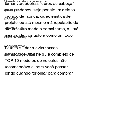
Quanto custa para manter
tornar verdadeiras "dores de cabeça" 
para os donos, seja por algum defeito 
Avaliação
crônico de fábrica, característica de 
Notícias
projeto, ou até mesmo má reputação de 
Tabela FIPE
algum outro modelo semelhante, ou até 
mesmo da montadora como um todo. 
Guia de compra
Comparativo
Para te ajudar a evitar esses 
transtornos, fiz este guia completo de 
Análise de produtos
TOP 10 modelos de veículos não 
recomendáveis, para você passar 
longe quando for olhar para comprar.