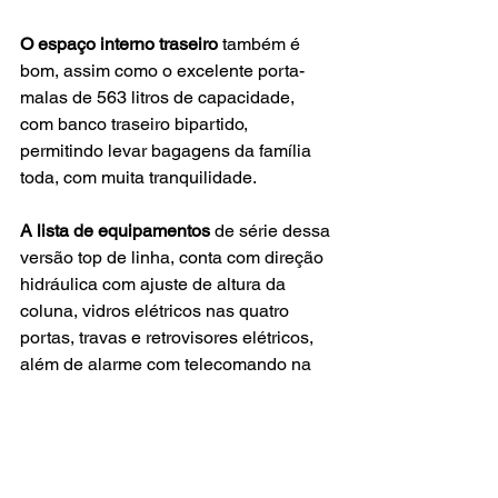
O espaço interno traseiro
 também é 
bom, assim como o excelente porta-
malas de 563 litros de capacidade, 
com banco traseiro bipartido, 
permitindo levar bagagens da família 
toda, com muita tranquilidade.
A lista de equipamentos
 de série dessa 
versão top de linha, conta com direção 
hidráulica com ajuste de altura da 
coluna, vidros elétricos nas quatro 
portas, travas e retrovisores elétricos, 
além de alarme com telecomando na 
chave, rodas de liga leve de 15 
polegadas, ar condicionado, 
computador de bordo, airbags frontais, 
freios ABS, sensores de 
estacionamento traseiro, além da 