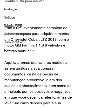
Quanto custa para manter
Avaliação
Notícias
Tabela FIPE
Este é um levantamento completo de 
todos os custos para adquirir e manter 
Guia de compra
um Chevrolet Cobalt LTZ 2013, com o 
Comparativo
motor GM Família 1 1.8 8 válvulas e 
Análise de produtos
câmbio manual.
Aqui falaremos dos valores médios a 
serem gastos na sua compra, 
documentos, cesta de peças de 
manutenção preventiva, além dos 
custos de abastecimento, bem como os 
principais pontos positivos e negativos 
em que você deve ficar atento, antes de 
levar um carro desses para a sua 