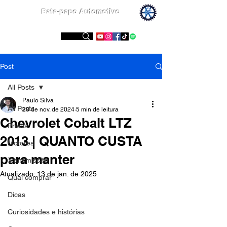
Bate-papo Automotivo
Conheça nossas redes sociais
Post
All Posts
Paulo Silva
All Posts
28 de nov. de 2024
5 min de leitura
Chevrolet Cobalt LTZ
Pneus
2013 | QUANTO CUSTA
Motores
para manter
Transmissão
Atualizado:
13 de jan. de 2025
Qual comprar
Dicas
Curiosidades e histórias