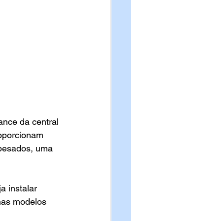
nce da central 
oporcionam 
 pesados, uma 
 instalar 
mas modelos 