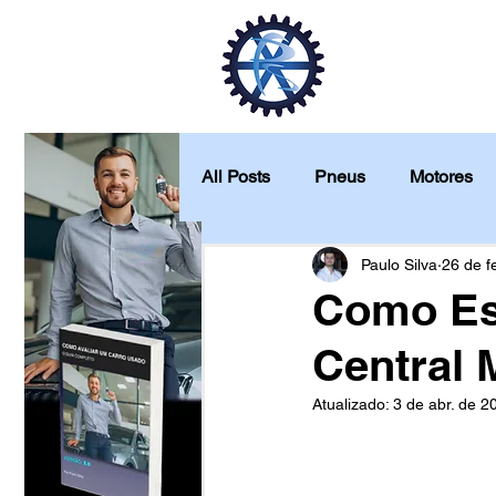
Início
Veí
All Posts
Pneus
Motores
Quanto custa para manter
Paulo Silva
26 de f
Como Es
Central 
Análise de produtos
Atualizado:
3 de abr. de 2