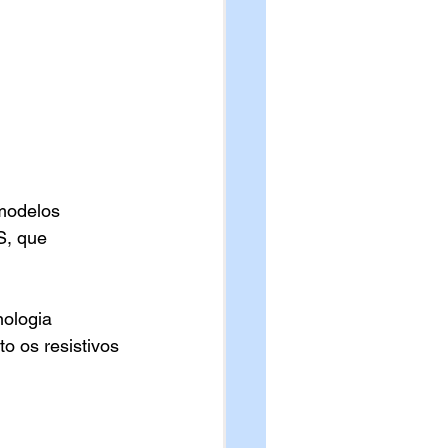
 modelos 
S, que 
nologia 
o os resistivos 