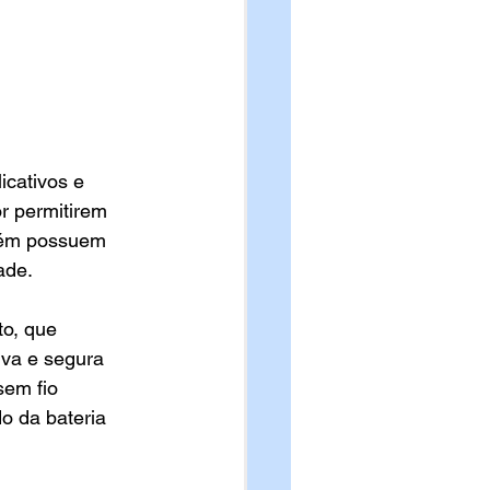
icativos e 
r permitirem 
bém possuem 
ade. 
o, que 
iva e segura 
em fio 
o da bateria 