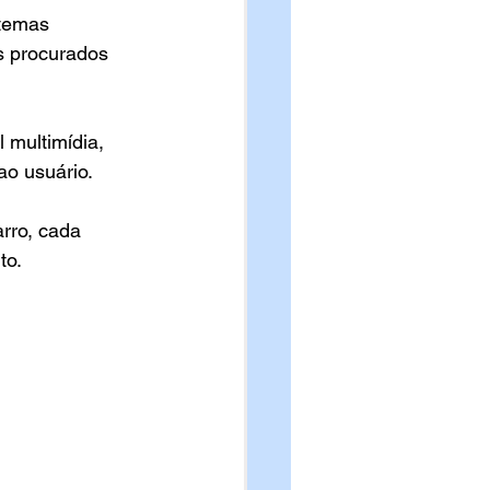
stemas 
s procurados 
 multimídia, 
ao usuário.
rro, cada 
to.