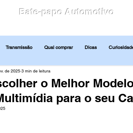
Bate-papo Automotivo
culos
Blog
Motores
Avaliação
Notícias
Transmissão
Qual comprar
Dicas
Curiosidade
Avaliação
Notícias
Tabela FIPE
Guia de compra
ev. de 2025
3 min de leitura
colher o Melhor Modelo
Multimídia para o seu Ca
025