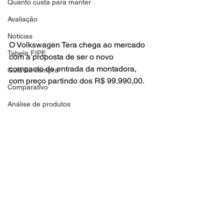
Quanto custa para manter
Avaliação
Notícias
O Volkswagen Tera chega ao mercado 
Tabela FIPE
com a proposta de ser o novo 
compacto de entrada da montadora, 
Guia de compra
com preço partindo dos R$ 99.990,00.
Comparativo
Análise de produtos