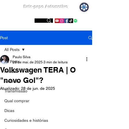
Bate-papo Automotivo
Conheça nossas redes sociais
Post
All Posts
Paulo Silva
All Posts
28 de mai. de 2025
3 min de leitura
Volkswagen TERA | O
Pneus
"novo Gol"?
Motores
Atualizado:
28 de jun. de 2025
Transmissão
Qual comprar
Dicas
Curiosidades e histórias