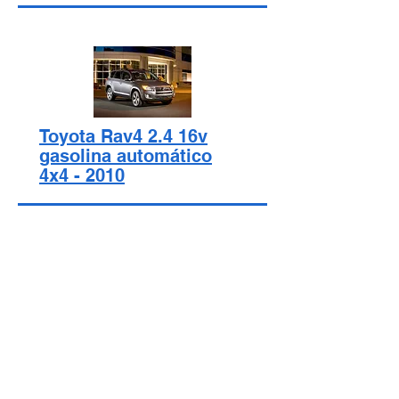
Toyota Rav4 2.4 16v
gasolina automático
4x4 - 2010
Veículos - Fichas técnicas
Artigos
Motores
Transmissões
Pneus
Quanto custa para manter
Dicas
Curiosidades e histórias