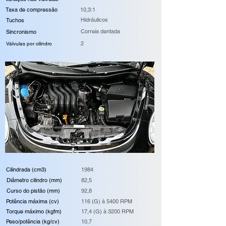
Taxa de compressão
10,3:1
Hidráulicos
Tuchos
Correia dentada
Sincronismo
2
Válvulas por cilindro
Cilindrada (cm3)
1984
Diâmetro cilindro (mm)
82,5
Curso do pistão (mm)
92,8
Potência máxima (cv)
116 (G) à 5400 RPM
Torque máximo (kgfm)
17,4 (G) à 3200 RPM
Peso/potência (kg/cv)
10,7