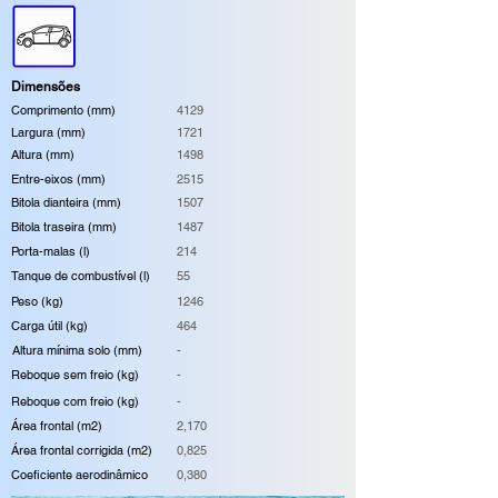
Dimensões
Comprimento (mm)
4129
Largura (mm)
1721
Altura (mm)
1498
Entre-eixos (mm)
2515
Bitola dianteira (mm)
1507
Bitola traseira (mm)
1487
Porta-malas (l)
214
Tanque de combustível (l)
55
Peso (kg)
1246
Carga útil (kg)
464
Altura mínima solo (mm)
-
Reboque sem freio (kg)
-
Reboque com freio (kg)
-
Área frontal (m2)
2,170
Área frontal corrigida (m2)
0,825
Coeficiente aerodinâmico
0,380