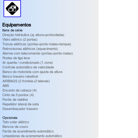
Equipamentos
Itens de série
Direção hidráulica (aj. altura+profundiade)
Vidro elétrico (2 portas)
Travas elétricas (portas+porta-malas+tanque)
Retrovisores elétricos (aquecimento)
Alarme com telecomando (portas+porta-malas)
Rodas de liga leve
Ar quente / condicionado (1 zona)
Controle automático de velocidade
Banco do motorista com ajuste de altura
Banco traseiro rebatível
AIRBAGS (2 frontais+2 laterais)
ABS
Encosto de cabeça (4)
Cinto de 3 pontos (4)
Faróis de neblina
Repetidor lateral de seta
Desembaçador traseiro
Opcionais
Teto solar elétrico
Bancos de couro
Faróis de acendimento automático
Limpadores de acionamento automático