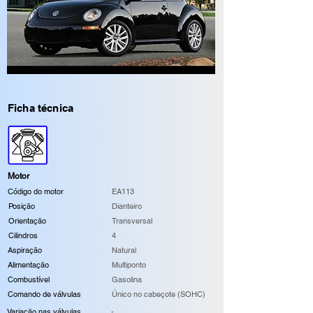
Ficha técnica
Motor
Código do motor
EA113
Posição
Dianteiro
Orientação
Transversal
Cilindros
4
Aspiração
Natural
Alimentação
Multiponto
Combustível
Gasolina
Comando de válvulas
Único no cabeçote (SOHC)
Variação nas válvulas
-