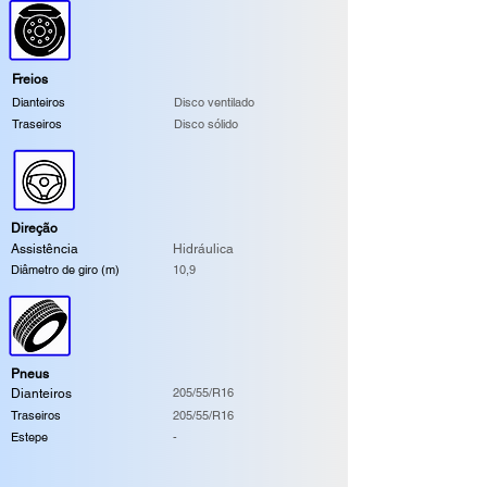
Freios
Dianteiros
Disco ventilado
Traseiros
Disco sólido
Direção
Assistência
Hidráulica
Diâmetro de giro (m)
10,9
Pneus
205/55/R16
Dianteiros
Traseiros
205/55/R16
Estepe
-