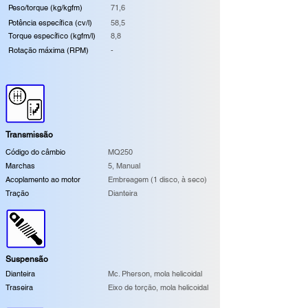
Peso/torque (kg/kgfm)
71,6
Potência específica (cv/l)
58,5
Torque específico (kgfm/l)
8,8
Rotação máxima (RPM)
-
Transmissão
Código do câmbio
MQ250
Marchas
5, Manual
Acoplamento ao motor
Embreagem (1 disco, à seco)
Tração
Dianteira
Suspensão
Dianteira
Mc. Pherson, mola helicoidal
Traseira
Eixo de torção, mola helicoidal