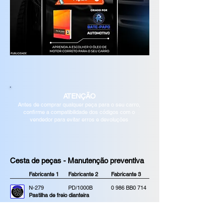
ATENÇÃO
Antes de comprar qualquer peça para o seu carro,
confirme a compatibilidade
dos códigos
com o
vendedor para evitar erros e devoluções
Cesta de peças - Manutenção preventiva
Fabricante 1
Fabricante 2
Fabricante 3
N-279
PD/1000B
0 986 BB0 714
Pastilha de freio dianteira
BD 5603
HF 82
RCDI01630
Disco de freio dianteiro