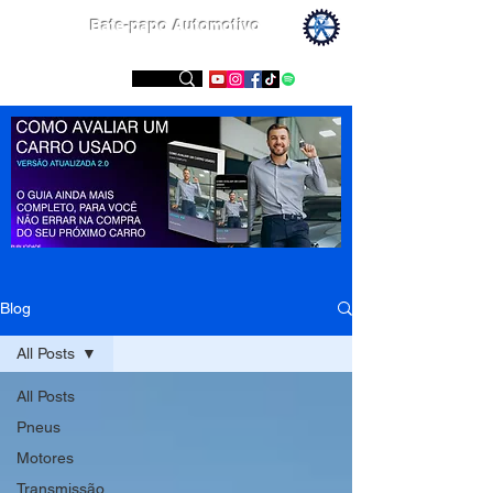
Bate-papo Automotivo
Conheça nossas redes sociais
Blog
All Posts
All Posts
Pneus
Motores
Transmissão