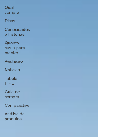
Qual
comprar
Dicas
Curiosidades
e histórias
Quanto
custa para
manter
Avaliação
Notícias
Tabela
FIPE
Guia de
compra
Comparativo
Análise de
produtos