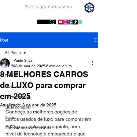
Bate-papo Automotivo
Conheça nossas redes sociais
Post
All Posts
Paulo Silva
All Posts
28 de mar. de 2025
6 min de leitura
8 MELHORES CARROS
Pneus
de LUXO para comprar
Motores
em 2025
Transmissão
Atualizado:
3 de abr. de 2025
Qual comprar
Conheça as melhores opções de 
Dicas
carros usados de luxo para comprar em 
2025, que entregam requinte, bom 
Curiosidades e histórias
nível de tecnologia embarcada e que 