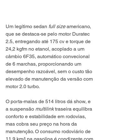
Um legítimo sedan 
full size
 americano, 
que se destaca-se pelo motor Duratec 
2.5, entregando até 175 cv e torque de 
24,2 kgfm no etanol, acoplado a um 
câmbio 6F35, automático convecional 
de 6 marchas, proporcionando um 
desempenho razoável, sem o custo tão 
elevado de manutenção da versão com 
motor 2.0 turbo.
O porta-malas de 514 litros dá show, e 
a suspensão 
multilink
 traseira equilibra 
conforto e estabilidade em rodovias, 
mas cobra seu preço na hora da 
manutenção. O consumo rodoviário de 
11,9 km/l na gasolina é condizente com 