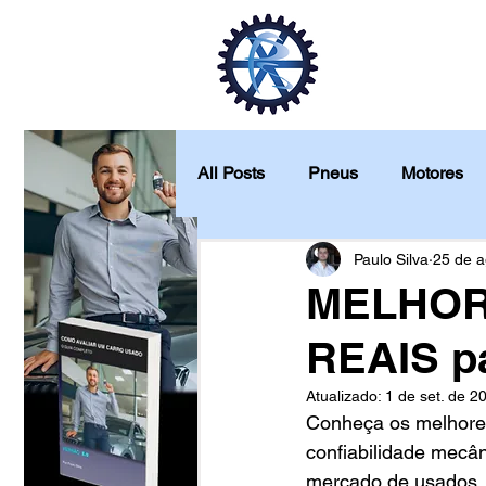
Início
Veí
All Posts
Pneus
Motores
Quanto custa para manter
Paulo Silva
25 de a
MELHORE
REAIS p
Análise de produtos
Atualizado:
1 de set. de 2
Conheça os melhores
confiabilidade mecân
mercado de usados.