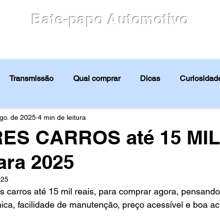
Bate-papo Automotivo
culos
Blog
Motores
Avaliação
Notícias
Transmissão
Qual comprar
Dicas
Curiosidade
Avaliação
Notícias
Tabela FIPE
Guia de compra
go. de 2025
4 min de leitura
S CARROS até 15 MIL
ara 2025
025
 carros até 15 mil reais, para comprar agora, pensand
ica, facilidade de manutenção, preço acessível e boa ac
 