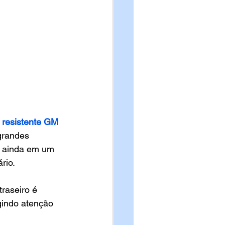
 resistente GM 
grandes 
, ainda em um 
rio. 
raseiro é 
gindo atenção 